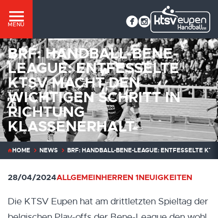
MENÜ
BRF: HANDBALL-BENE-
LEAGUE: ENTFESSELTE
KTSV MACHT DEN
WICHTIGEN SCHRITT IN
RICHTUNG
KLASSENERHALT
HOME
NEWS
BRF: HANDBALL-BENE-LEAGUE: ENTFESSELTE KTS
28/04/2024
ALLGEMEIN
HERREN 1
NEUIGKEITEN
Die KTSV Eupen hat am drittletzten Spieltag der
belgischen Play-offs der Bene-League den wohl