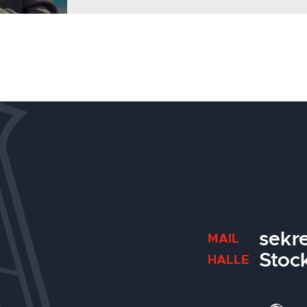
sekr
MAIL
Stoc
HALLE