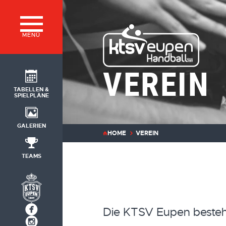
MENÜ
VEREIN
TABELLEN &
SPIELPLÄNE
GALERIEN
HOME
VEREIN
TEAMS
Die KTSV Eupen besteht