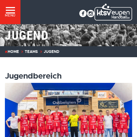
MENÜ
JUGEND
HOME
TEAMS
JUGEND
Jugendbereich