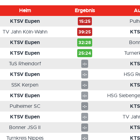
Heim
Ergebnis
Au
KTSV Eupen
Pulh
15:25
KTS
TV Jahn Köln-Wahn
39:25
KTSV Eupen
Bonn
32:28
KTSV Eupen
Turner
25:24
KTS
TuS Rheindorf
-:-
KTSV Eupen
HSG Re
-:-
KTS
SSK Kerpen
-:-
KTSV Eupen
HSG Siebenge
-:-
KTS
Pulheimer SC
-:-
KTSV Eupen
TV Jah
-:-
KTS
Bonner JSG II
-:-
KTS
Turnkreis Nippes
-:-