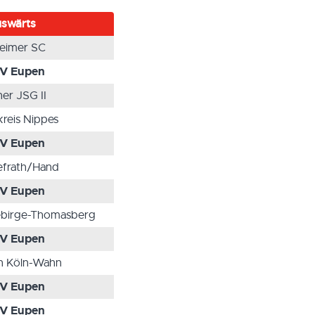
swärts
eimer SC
V Eupen
er JSG II
kreis Nippes
V Eupen
frath/Hand
V Eupen
birge-Thomasberg
V Eupen
n Köln-Wahn
V Eupen
V Eupen