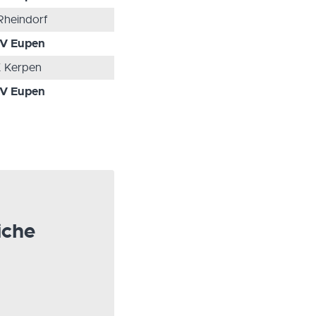
Rheindorf
V Eupen
 Kerpen
V Eupen
iche