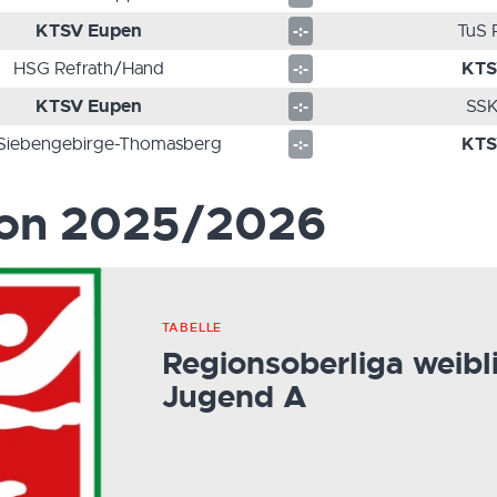
KTSV Eupen
TuS 
-:-
KTS
HSG Refrath/Hand
-:-
KTSV Eupen
SSK
-:-
KTS
Siebengebirge-Thomasberg
-:-
ison 2025/2026
TABELLE
Regionsoberliga weibl
Jugend A