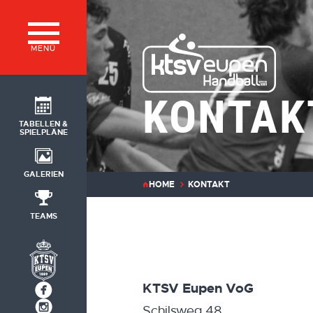
MENÜ
KONTAK
TABELLEN &
SPIELPLÄNE
GALERIEN
HOME
KONTAKT
TEAMS
KTSV Eupen VoG
Schilsweg 48