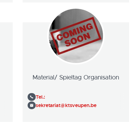
Material/ Spieltag Organisation
Tel.:
sekretariat@ktsveupen.be