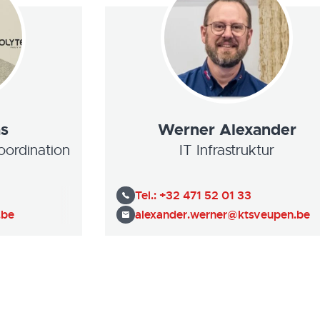
as
Werner Alexander
oordination
IT Infrastruktur
Tel.:
+32 471 52 01 33
.be
alexander.werner@ktsveupen.be