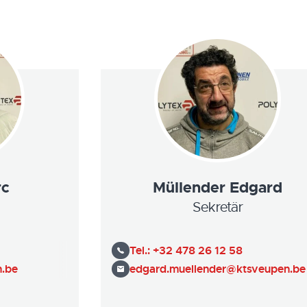
rc
Müllender Edgard
Sekretär
Tel.:
+32 478 26 12 58
.be
edgard.muellender@ktsveupen.be