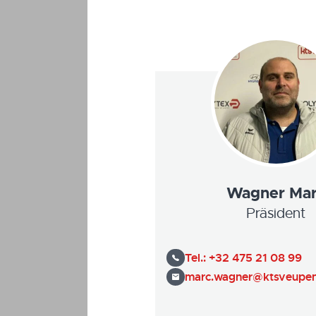
Wagner Ma
Präsident
Tel.:
+32 475 21 08 99
marc.wagner@ktsveupen