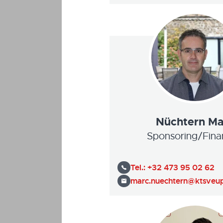
Nüchtern Ma
Sponsoring/Fina
Tel.:
+32 473 95 02 62
marc.nuechtern@ktsveu