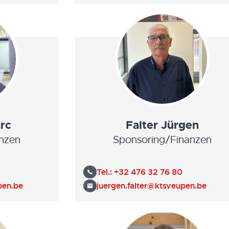
rc
Falter Jürgen
nzen
Sponsoring/Finanzen
Tel.:
+32 476 32 76 80
pen.be
juergen.falter@ktsveupen.be