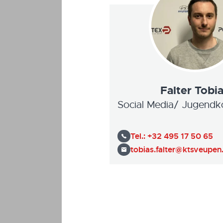
Falter Tobi
Social Media/ Jugendk
Tel.:
+32 495 17 50 65
tobias.falter@ktsveupen