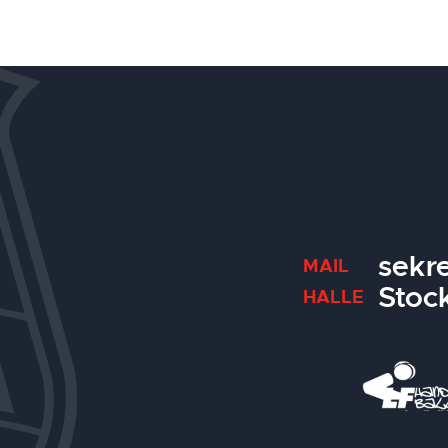
sekr
MAIL
Stoc
HALLE