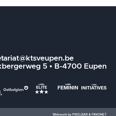
etariat@ktsveupen.be
kbergerweg 5 • B-4700 Eupen
Webwork by
PIXELBAR
&
PAVONET