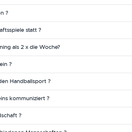
on ?
ftsspiele statt ?
ining als 2 x die Woche?
ein ?
den Handballsport ?
eins kommuniziert ?
dschaft ?