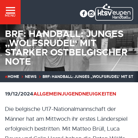
MENÜ
BRF: HANDBALL: JUNGES
„WOLFSRUDEL“ MIT
STARKER OSTBELGISCHER
NOTE
HOME
NEWS
BRF: HANDBALL: JUNGES „WOLFSRUDEL“ MIT STA
19/12/2024
ALLGEMEIN
JUGEND
NEUIGKEITEN
Die belgische U17-Nationalmannschaft der
Männer hat am Mittwoch ihr erstes Länderspiel
erfolgreich bestritten. Mit Matteo Brüll, Luca