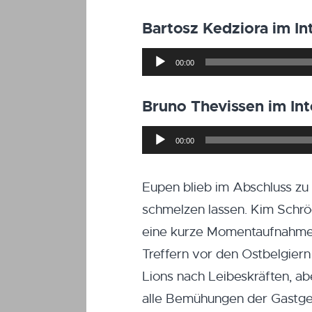
Bartosz Kedziora im I
Audio-
00:00
Player
Bruno Thevissen im In
Audio-
00:00
Player
Eupen blieb im Abschluss z
schmelzen lassen. Kim Schröd
eine kurze Momentaufnahme, 
Treffern vor den Ostbelgiern
Lions nach Leibeskräften, a
alle Bemühungen der Gastgebe