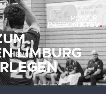
POWER
KTSV
PASSION
 ZUM
N LIMBURG
ERLEGEN