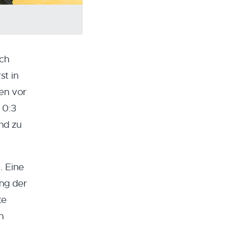
ch
st in
men vor
 0:3
nd zu
. Eine
ung der
te
h