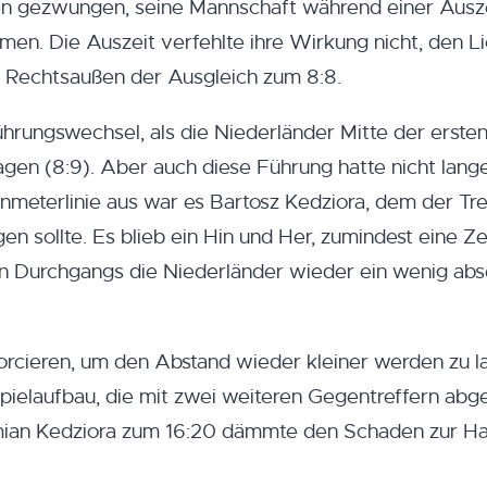
en gezwungen, seine Mannschaft während einer Ausz
en. Die Auszeit verfehlte ihre Wirkung nicht, den L
er Rechtsaußen der Ausgleich zum 8:8.
hrungswechsel, als die Niederländer Mitte der erste
agen (8:9). Aber auch diese Führung hatte nicht lang
meterlinie aus war es Bartosz Kedziora, dem der Tre
en sollte. Es blieb ein Hin und Her, zumindest eine Zei
n Durchgangs die Niederländer wieder ein wenig abs
orcieren, um den Abstand wieder kleiner werden zu l
Spielaufbau, die mit zwei weiteren Gegentreffern abge
mian Kedziora zum 16:20 dämmte den Schaden zur Ha