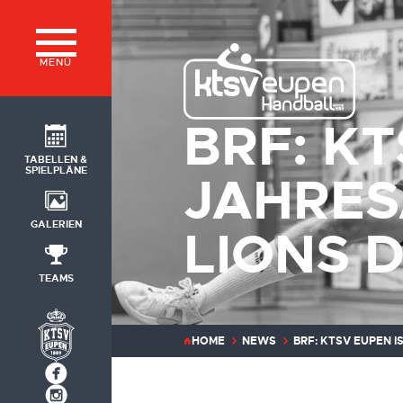
MENÜ
BRF: KT
TABELLEN &
SPIELPLÄNE
JAHRES
GALERIEN
LIONS 
TEAMS
HOME
NEWS
BRF: KTSV EUPEN 