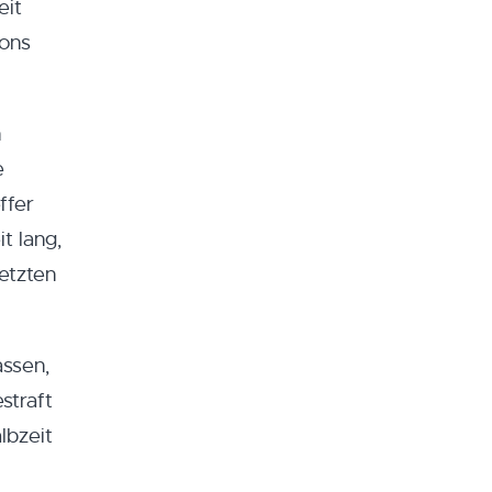
eit
ions
n
e
ffer
t lang,
etzten
assen,
straft
lbzeit