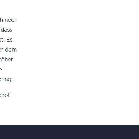
ch noch
 dass
t. Es
or dem
näher
e
ringt.
holt.