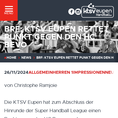
MENÜ
BRF: KTSV EUPEN RETTET
PUNKT GEGEN DEN HC
BEVO
HOME
NEWS
BRF: KTSV EUPEN RETTET PUNKT GEGEN DEN HC 
26/11/2024
ALLGEMEIN
HERREN 1
IMPRESSIONEN
NEUI
von Christophe Ramjoie
Die KTSV Eupen hat zum Abschluss der
Hinrunde der Super Handball League einen