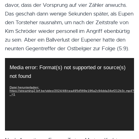
davor, dass der Vorsprung auf vier Zähler anwuchs.
Das geschah dann wenige Sekunden später, als Eupen
den Torsteher rausnahm, um nach der Zeitstrafe von
Kim Schröder wieder personell im Angriff ebenbürtig
zu sein. Aber ein Ballverlust der Eupener hatte den
neunten Gegentreffer der Ostbelgier zur Folge (5:9).
Video-
Player
Media error: Format(s) not supported or source(s)
not found
Datei herunterladen:
https://streaming2.brf.be/video/2024/48/cea495d569e196a2c94dda34ef212b3c.mp4?
_=1