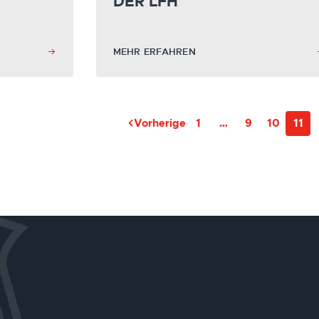
DER LFH
MEHR ERFAHREN
Vorherige
1
…
9
10
11