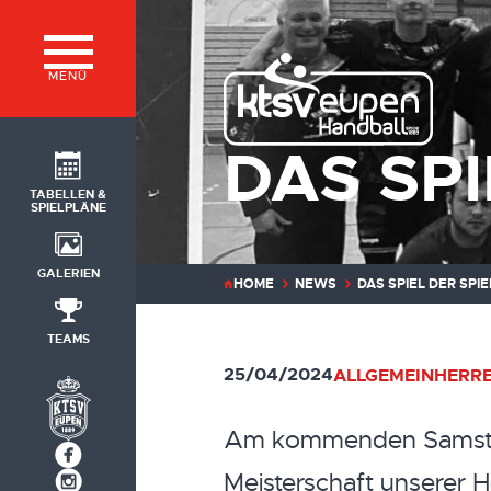
MENÜ
DAS SPI
TABELLEN &
SPIELPLÄNE
GALERIEN
HOME
NEWS
DAS SPIEL DER SPIE
TEAMS
25/04/2024
ALLGEMEIN
HERRE
Am kommenden Samstag s
Meisterschaft unserer 