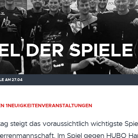
EL DER SPIELE
LE AM 27.04
N 1
NEUIGKEITEN
VERANSTALTUNGEN
teigt das voraussichtlich wichtigste Spi
Herrenmannschaft. Im Spiel gegen HUBO Ha