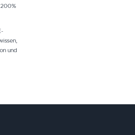
zu 200%
E-
wissen,
son und