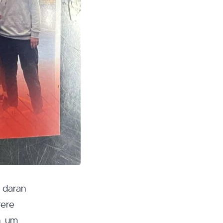
s daran
rere
n, um