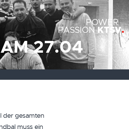
POWER
KTSV
PASSION
 AM 27.04
el der gesamten
ndbal muss ein