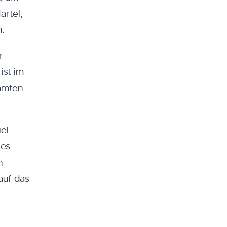
artel,
.
r
ist im
samten
el
 es
n
auf das