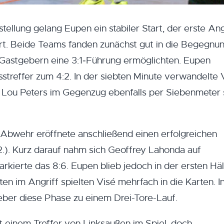
tellung gelang Eupen ein stabiler Start, der erste Ang
t. Beide Teams fanden zunächst gut in die Begegnung 
 Gastgebern eine 3:1‑Führung ermöglichten. Eupen
treffer zum 4:2. In der siebten Minute verwandelte 
f Lou Peters im Gegenzug ebenfalls per Siebenmeter 
 Abwehr eröffnete anschließend einen erfolgreichen
). Kurz darauf nahm sich Geoffrey Lahonda auf
kierte das 8:6. Eupen blieb jedoch in der ersten Häl
ten im Angriff spielten Visé mehrfach in die Karten. I
eber diese Phase zu einem Drei-Tore-Lauf.
 einem Treffer von Linksaußen im Spiel, doch