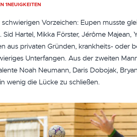
N 1
NEUIGKEITEN
 schwierigen Vorzeichen: Eupen musste glei
 Sid Hartel, Mikka Förster, Jérôme Majean, 
en aus privaten Gründen, krankheits- oder 
wieriges Unterfangen. Aus der zweiten Man
Talente Noah Neumann, Daris Dobojak, Brya
in wenig die Lücke zu schließen.