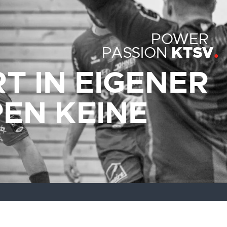
POWER
KTSV
PASSION
T IN EIGENER
PEN KEINE