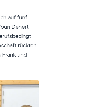
ch auf fünf
Youri Denert
berufsbedingt
nschaft rückten
n Frank und