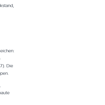
kstand,
eichen:
h
7). Die
ppen.
,
baute