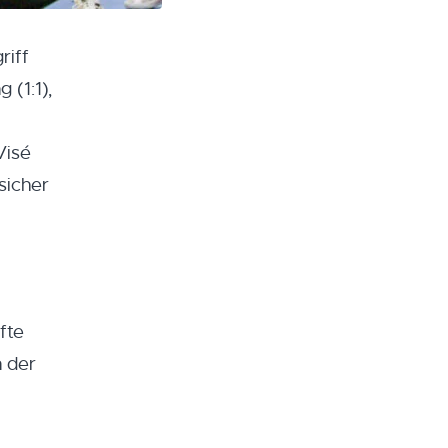
riff
(1:1),
Visé
sicher
fte
n der