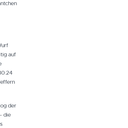
äntchen
Wurf
tig auf
e
 30:24
reffern
zog der
– die
ls