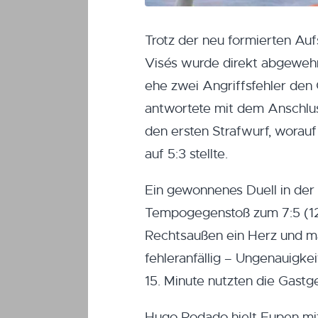
Trotz der neu formierten Aufs
Visés wurde direkt abgewehr
ehe zwei Angriffsfehler den
antwortete mit dem Anschluss
den ersten Strafwurf, worau
auf 5:3 stellte.
Ein gewonnenes Duell in der
Tempogegenstoß zum 7:5 (12.
Rechtsaußen ein Herz und mar
fehleranfällig – Ungenauigkei
15. Minute nutzten die Gastg
Hugo Rodado hielt Eupen mit