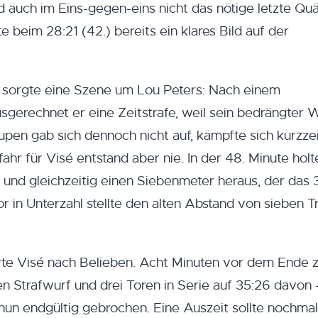
d auch im Eins-gegen-eins nicht das nötige letzte Qu
e beim 28:21 (42.) bereits ein klares Bild auf der
n sorgte eine Szene um Lou Peters: Nach einem
sgerechnet er eine Zeitstrafe, weil sein bedrängter 
upen gab sich dennoch nicht auf, kämpfte sich kurzzei
hr für Visé entstand aber nie. In der 48. Minute holt
e und gleichzeitig einen Siebenmeter heraus, der das
 in Unterzahl stellte den alten Abstand von sieben T
rte Visé nach Belieben. Acht Minuten vor dem Ende 
 Strafwurf und drei Toren in Serie auf 35:26 davon 
n endgültig gebrochen. Eine Auszeit sollte nochma