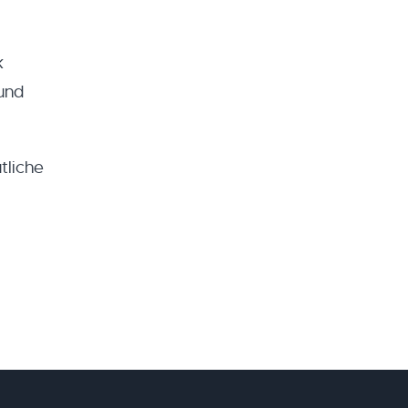
k
und
tliche