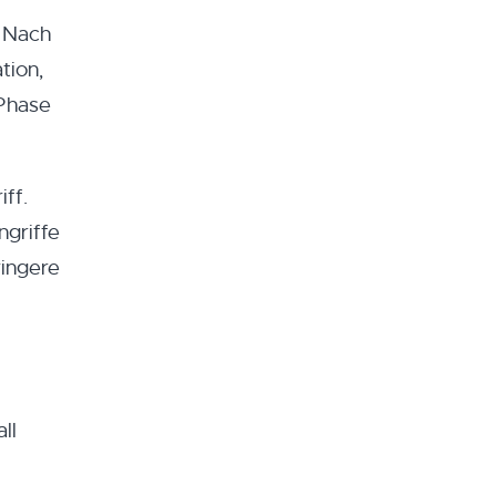
. Nach
tion,
 Phase
ff.
ngriffe
ringere
ll