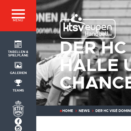
MENÜ
DER HC 
TABELLEN &
SPIELPLÄNE
HALLE 
GALERIEN
CHANC
TEAMS
HOME
NEWS
DER HC VISÉ DOMIN