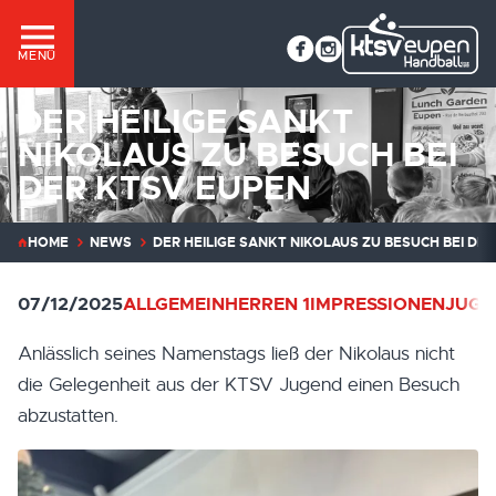
MENÜ
DER HEILIGE SANKT
NIKOLAUS ZU BESUCH BEI
DER KTSV EUPEN
HOME
NEWS
DER HEILIGE SANKT NIKOLAUS ZU BESUCH BEI DE
07/12/2025
ALLGEMEIN
HERREN 1
IMPRESSIONEN
JUGE
Anlässlich seines Namenstags ließ der Nikolaus nicht
die Gelegenheit aus der KTSV Jugend einen Besuch
abzustatten.