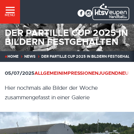
MENÜ
DER PARTILLE CUP 2025 IN
BILDERN FESTGEHALTEN
HOME
NEWS
DER PARTILLE CUP 2025 IN BILDERN FESTGEHALT
05/07/2025
ALLGEMEIN
IMPRESSIONEN
JUGEND
NEUIG
Hier nochmals alle Bilder der Woche
zusammengefasst in einer Galerie