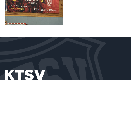
MAIL
sekretariat@ktsveupen.be
HALLE
Stockbergerweg 5 • B-4700 Eupen