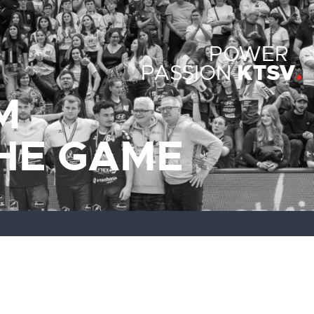
POWER
KTSV
PASSION
M
THE GAME