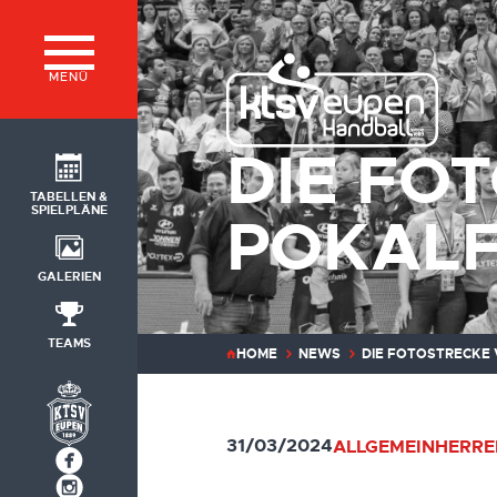
MENÜ
DIE FO
TABELLEN &
SPIELPLÄNE
POKALF
GALERIEN
TEAMS
HOME
NEWS
DIE FOTOSTRECKE 
31/03/2024
ALLGEMEIN
HERRE