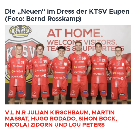
Die „Neuen“ im Dress der KTSV Eupen
(Foto: Bernd Rosskamp)
V.L.N.R JULIAN KIRSCHBAUM, MARTIN
MASSAT, HUGO RODADO, SIMON BOCK,
NICOLAI ZIDORN UND LOU PETERS