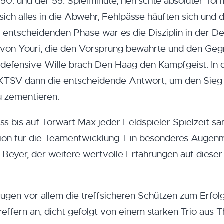
50. und der 55. Spielminute, herrschte absoluter Torf
ch alles in die Abwehr, Fehlpässe häuften sich und d
r entscheidenden Phase war es die Disziplin in der 
 von Youri, die den Vorsprung bewahrte und den Geg
ser defensive Wille brach Den Haag den Kampfgeist. In 
 KTSV dann die entscheidende Antwort, um den Sieg 
u zementieren.
ass bis auf Torwart Max jeder Feldspieler Spielzeit 
tion für die Teamentwicklung. Ein besonderes Augen
 Beyer, der weitere wertvolle Erfahrungen auf diese
gen vor allem die treffsicheren Schützen zum Erfolg
Treffern an, dicht gefolgt von einem starken Trio aus 