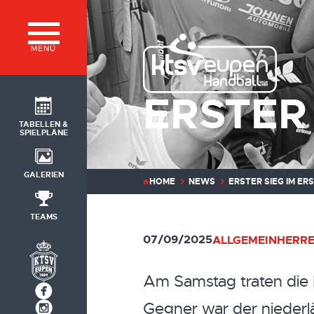
MENÜ
ERSTER 
TABELLEN &
SPIELPLÄNE
GALERIEN
HOME
NEWS
ERSTER SIEG IM ER
TEAMS
07/09/2025
ALLGEMEIN
HERRE
Am Samstag traten die 
Gegner war der niederl