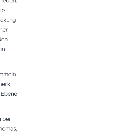
rieden.
ie
Deckung
ner
den
in
sammeln
merk
r Ebene
 bei.
Thomas,