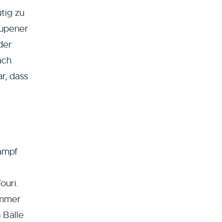
tig zu
Eupener
der
ach
r, dass
Kampf
ouri.
immer
 Bälle