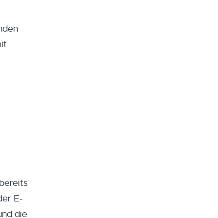
enden
it
bereits
der E-
und die