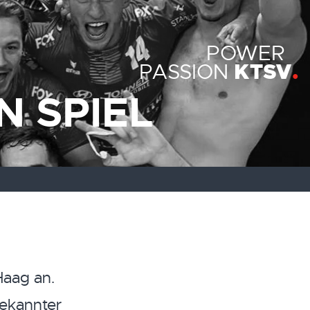
POWER
KTSV
PASSION
N SPIEL
Haag an.
bekannter