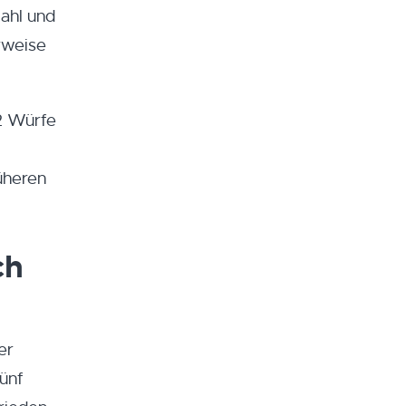
ahl und
rweise
22 Würfe
üheren
ch
er
fünf