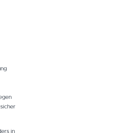
ung
gegen
 sicher
ers in