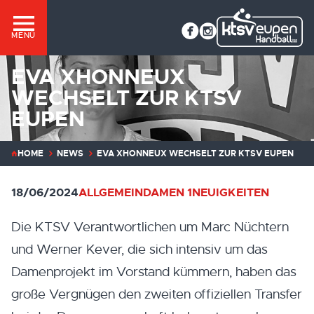
MENÜ
EVA XHONNEUX
WECHSELT ZUR KTSV
EUPEN
HOME
NEWS
EVA XHONNEUX WECHSELT ZUR KTSV EUPEN
18/06/2024
ALLGEMEIN
DAMEN 1
NEUIGKEITEN
Die KTSV Verantwortlichen um Marc Nüchtern
und Werner Kever, die sich intensiv um das
Damenprojekt im Vorstand kümmern, haben das
große Vergnügen den zweiten offiziellen Transfer