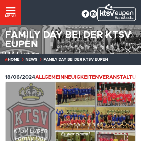
MENÜ
FAMILY DAY BEI DER KTSV
EUPEN
HOME
NEWS
FAMILY DAY BEI DER KTSV EUPEN
18/06/2024
ALLGEMEIN
NEUIGKEITEN
VERANSTALTUN