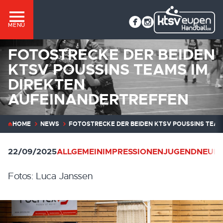
MENÜ
FOTOSTRECKE DER BEIDEN
KTSV POUSSINS TEAMS IM
DIREKTEN
AUFEINANDERTREFFEN
HOME
NEWS
FOTOSTRECKE DER BEIDEN KTSV POUSSINS TEAM
22/09/2025
ALLGEMEIN
IMPRESSIONEN
JUGEND
NEUIG
Fotos: Luca Janssen