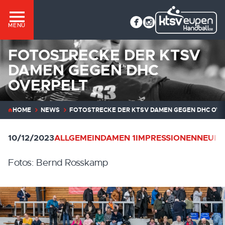
MENÜ
FOTOSTRECKE DER KTSV
DAMEN GEGEN DHC
OVERPELT
HOME
NEWS
FOTOSTRECKE DER KTSV DAMEN GEGEN DHC OVE
10/12/2023
ALLGEMEIN
DAMEN 1
IMPRESSIONEN
NEUIG
Fotos: Bernd Rosskamp