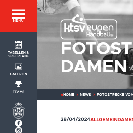
MENÜ
FOTOST
TABELLEN &
SPIELPLÄNE
DAMEN 
GALERIEN
TEAMS
HOME
NEWS
FOTOSTRECKE VOM
28/04/2024
ALLGEMEIN
DAMEN