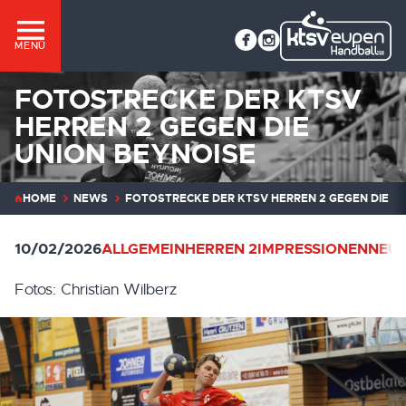
MENÜ
FOTOSTRECKE DER KTSV
HERREN 2 GEGEN DIE
UNION BEYNOISE
HOME
NEWS
FOTOSTRECKE DER KTSV HERREN 2 GEGEN DIE U
10/02/2026
ALLGEMEIN
HERREN 2
IMPRESSIONEN
NEUI
Fotos: Christian Wilberz