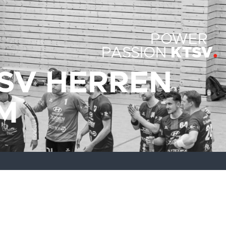
POWER
KTSV
PASSION
SV HERREN
M