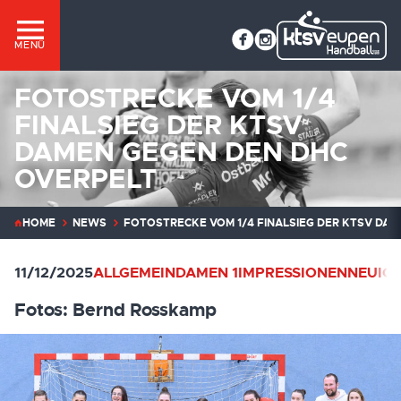
MENÜ
FOTOSTRECKE VOM 1/4
FINALSIEG DER KTSV
DAMEN GEGEN DEN DHC
OVERPELT
HOME
NEWS
FOTOSTRECKE VOM 1/4 FINALSIEG DER KTSV DA
11/12/2025
ALLGEMEIN
DAMEN 1
IMPRESSIONEN
NEUIGK
Fotos: Bernd Rosskamp