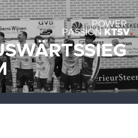
POWER
KTSV
PASSION
USWÄRTSSIEG
M