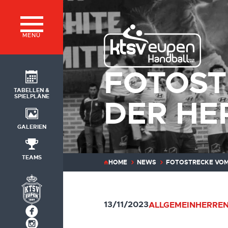
MENÜ
FOTOST
TABELLEN &
SPIELPLÄNE
DER HE
GALERIEN
TEAMS
HOME
NEWS
FOTOSTRECKE VOM 
13/11/2023
ALLGEMEIN
HERREN