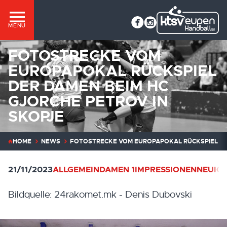
MENÜ
FOTOSTRECKE VOM
EUROPAPOKAL RÜCKSPIEL
DER DAMEN BEIM HC
GJORCHE PETROV IN
SKOPJE
HOME
NEWS
FOTOSTRECKE VOM EUROPAPOKAL RÜCKSPIEL DER
21/11/2023
ALLGEMEIN
DAMEN 1
IMPRESSIONEN
NEUIGK
Bildquelle: 24rakomet.mk - Denis Dubovski