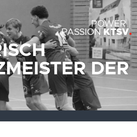
POWER
KTSV
PASSION
ISCH
MEISTER DER