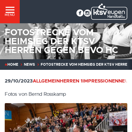
MENÜ
FOTOSTRECKE VOM
HEIMSIEG DER KTSV
HERREN GEGEN BEVO HC
HOME
NEWS
FOTOSTRECKE VOM HEIMSIEG DER KTSV HERREN 
29/10/2023
ALLGEMEIN
HERREN 1
IMPRESSIONEN
NEUI
Fotos von Bernd Rosskamp