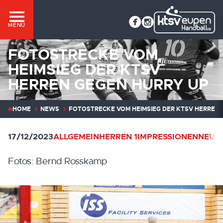
MENÜ
FOTOSTRECKE VOM
HEIMSIEG DER KTSV
HERREN GEGEN HURRY UP
HOME
NEWS
FOTOSTRECKE VOM HEIMSIEG DER KTSV HERREN 
17/12/2023
ALLGEMEIN
HERREN 1
IMPRESSIONEN
NEUIG
Fotos: Bernd Rosskamp