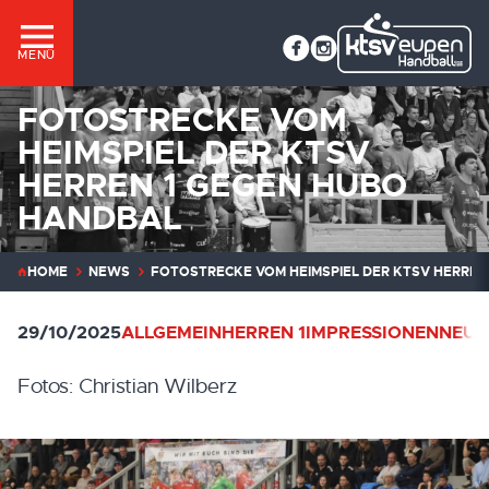
MENÜ
FOTOSTRECKE VOM
HEIMSPIEL DER KTSV
HERREN 1 GEGEN HUBO
HANDBAL
HOME
NEWS
FOTOSTRECKE VOM HEIMSPIEL DER KTSV HERREN
29/10/2025
ALLGEMEIN
HERREN 1
IMPRESSIONEN
NEUI
Fotos: Christian Wilberz