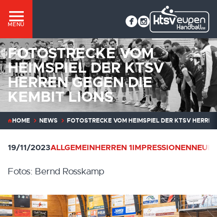
MENÜ
FOTOSTRECKE VOM
HEIMSPIEL DER KTSV
HERREN GEGEN DIE
KEMBIT LIONS
HOME
NEWS
FOTOSTRECKE VOM HEIMSPIEL DER KTSV HERREN 
19/11/2023
ALLGEMEIN
HERREN 1
IMPRESSIONEN
NEUIG
Fotos: Bernd Rosskamp