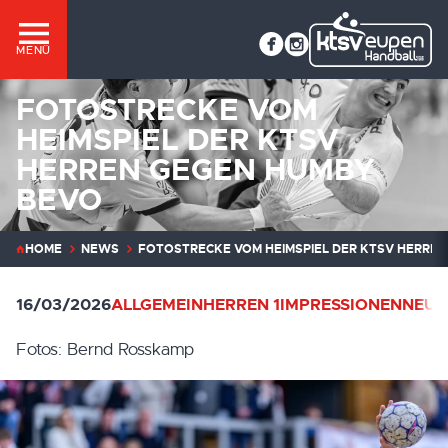
MENÜ
FOTOSTRECKE VOM
HEIMSPIEL DER KTSV
HERREN GEGEN HUMBY
BEVO
HOME
NEWS
FOTOSTRECKE VOM HEIMSPIEL DER KTSV HERREN
16/03/2026
ALLGEMEIN
HERREN 1
IMPRESSIONEN
NEUI
Fotos: Bernd Rosskamp