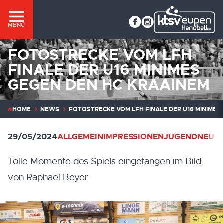
MENÜ
FOTOSTRECKE VOM LFH
FINALE DER U16 MINIMES
GEGEN DEN HC KRAAINEM
HOME
NEWS
FOTOSTRECKE VOM LFH FINALE DER U16 MINIMES
29/05/2024
ALLGEMEIN
IMPRESSIONEN
JUGEND
NEUIG
Tolle Momente des Spiels eingefangen im Bild
von Raphaël Beyer