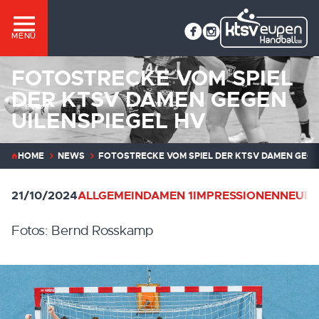
MENÜ
FOTOSTRECKE VOM SPIEL
DER KTSV DAMEN GEGEN
UILENSPIEGEL HV
HOME
NEWS
FOTOSTRECKE VOM SPIEL DER KTSV DAMEN GEGE
21/10/2024
ALLGEMEIN
DAMEN 1
IMPRESSIONEN
NEUIG
Fotos: Bernd Rosskamp