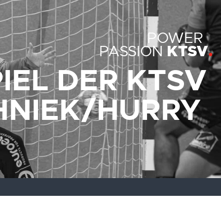
POWER
KTSV
PASSION
IEL DER KTSV
HNIEK/HURRY