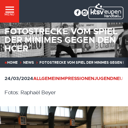
MENÜ
FOTOSTRECKE VOM SPIEL
DER MINIMES GEGEN DEN
HCER
HOME
NEWS
FOTOSTRECKE VOM SPIEL DER MINIMES GEGEN DE
24/03/2024
ALLGEMEIN
IMPRESSIONEN
JUGEND
NEUIG
Fotos: Raphaël Beyer