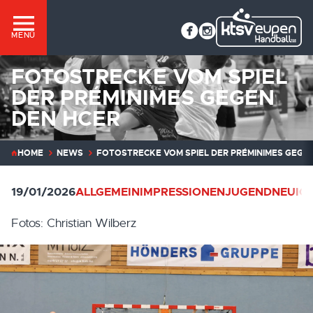
MENÜ
FOTOSTRECKE VOM SPIEL
DER PRÉMINIMES GEGEN
DEN HCER
HOME
NEWS
FOTOSTRECKE VOM SPIEL DER PRÉMINIMES GEGE
19/01/2026
ALLGEMEIN
IMPRESSIONEN
JUGEND
NEUIG
Fotos: Christian Wilberz