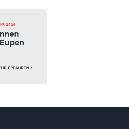
AHR 2024
innen
 Eupen
EHR ERFAHREN