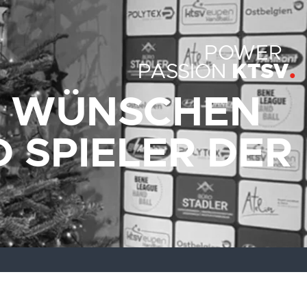
POWER
KTSV
PASSION
N WÜNSCHEN
D SPIELER DER