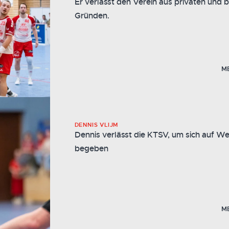
Er verlässt den Verein aus privaten und b
Gründen.
M
DENNIS VLIJM
Dennis verlässt die KTSV, um sich auf We
begeben
M