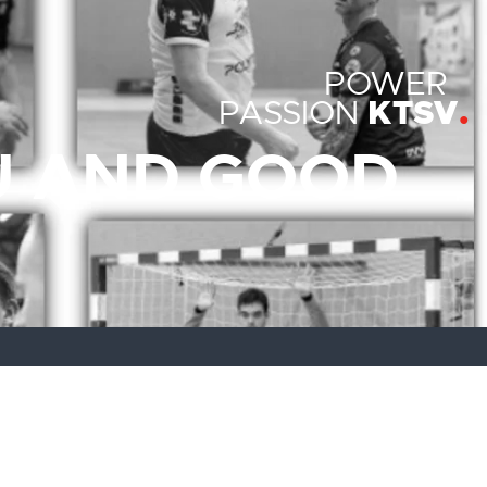
POWER
KTSV
PASSION
U AND GOOD