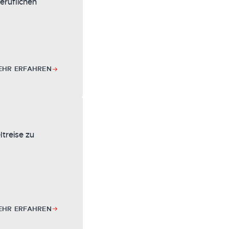
eruflichen
EHR ERFAHREN
ltreise zu
EHR ERFAHREN