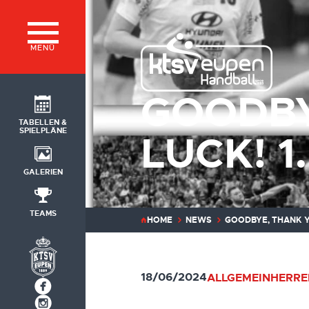
MENÜ
GOODBY
TABELLEN &
SPIELPLÄNE
LUCK! 1
GALERIEN
TEAMS
HOME
NEWS
GOODBYE, THANK Y
18/06/2024
ALLGEMEIN
HERRE