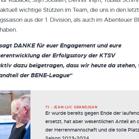
ur Kubacki, Stijn Joosten, Dennis Vlijm, Tobias Schmi
aktuell wichtige Stützen im Team, die uns in den letz
egssaison aus der 1. Division, als auch im Abenteuer 
 haben.
 sagt DANKE für euer Engagement und eure
terentwicklung der Erfolgsstory der KTSV
aktiv dazu beigetragen, dass wir heute da stehen,
tandteil der BENE-League“
T1 - JEAN-LUC GRANDJEAN
Er wurde bereits gegen Ende der laufen
ersetzt, hat aber wesentlichen Anteil an
der Herrenmannschaft und die tolle Platz
Saison 2023-2024.