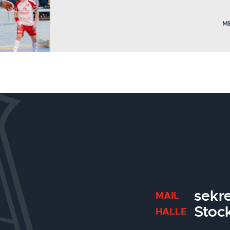
M
sekr
MAIL
Stoc
HALLE