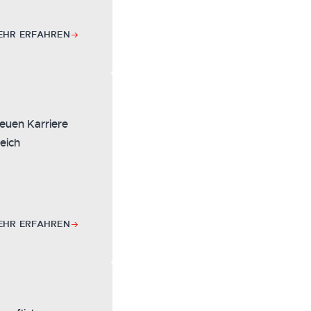
EHR ERFAHREN
neuen Karriere
reich
EHR ERFAHREN