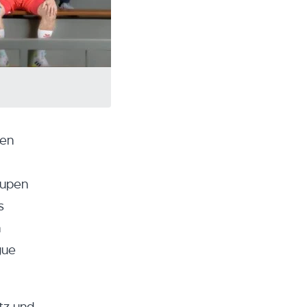
gen
Eupen
s
n
gue