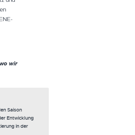
tz und
ten
BENE-
 wo wir
den Saison
 der Entwicklung
ierung in der