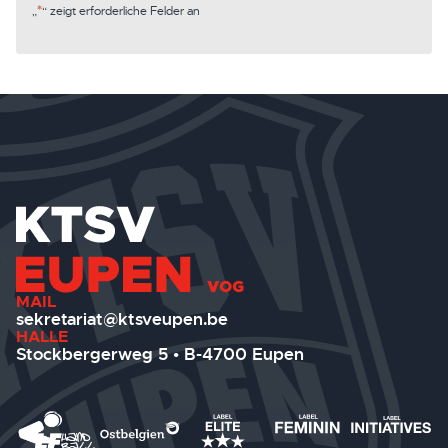
*
„
“ zeigt erforderliche Felder an
MAIL
sekretariat@ktsveupen.be
HALLE
Stockbergerweg 5 • B-4700 Eupen