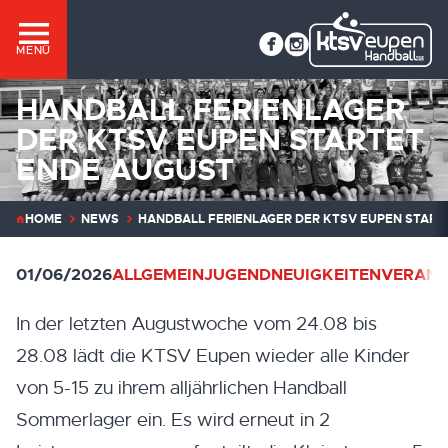
MENÜ
HANDBALL FERIENLAGER
DER KTSV EUPEN STARTET
ENDE AUGUST
HOME
NEWS
HANDBALL FERIENLAGER DER KTSV EUPEN START
01/06/2026
ALLGEMEIN
JUGEND
NEUIGKEITEN
VERANS
In der letzten Augustwoche vom 24.08 bis
28.08 lädt die KTSV Eupen wieder alle Kinder
von 5-15 zu ihrem alljährlichen Handball
Sommerlager ein. Es wird erneut in 2