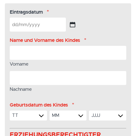
*
Eintragsdatum
TT
Schrägstrich
MM
*
Name und Vorname des Kindes
Schrägstrich
JJJJ
Vorname
Nachname
*
Geburtsdatum des Kindes
TT
MM
JJJJ
ERZIEHUNGSBERECHTIGTER