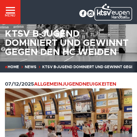
MENÜ
KTSV B-JUGEND
DOMINIERT UND GEWINNT
GEGEN DEN HC WEIDEN
HOME
NEWS
KTSV B-JUGEND DOMINIERT UND GEWINNT GEGEN
07/12/2025
ALLGEMEIN
JUGEND
NEUIGKEITEN