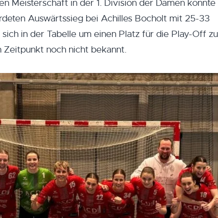
hen Meisterschaft in der 1. Division der Damen konnte
deten Auswärtssieg bei Achilles Bocholt mit 25-33
 sich in der Tabelle um einen Platz für die Play-Off zu
 Zeitpunkt noch nicht bekannt.