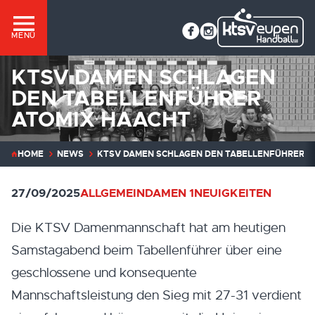
MENÜ
KTSV DAMEN SCHLAGEN
DEN TABELLENFÜHRER
ATOMIX HAACHT
HOME
NEWS
KTSV DAMEN SCHLAGEN DEN TABELLENFÜHRER A
27/09/2025
ALLGEMEIN
DAMEN 1
NEUIGKEITEN
Die KTSV Damenmannschaft hat am heutigen
Samstagabend beim Tabellenführer über eine
geschlossene und konsequente
Mannschaftsleistung den Sieg mit 27-31 verdient