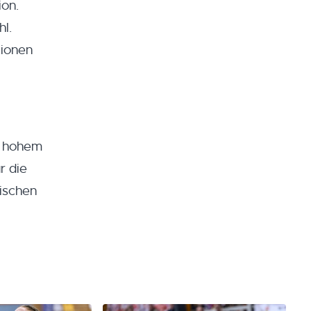
ion.
hl.
tionen
n hohem
r die
nischen