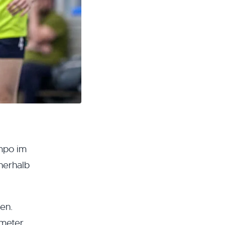
empo im
nnerhalb
nen.
nmeter