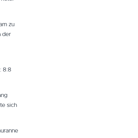
kam zu
n der
: 8:8
ang
te sich
auranne