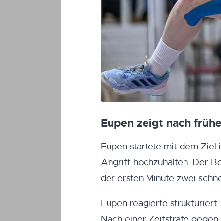
Eupen zeigt nach frühe
Eupen startete mit dem Ziel 
Angriff hochzuhalten. Der Beg
der ersten Minute zwei schnel
Eupen reagierte strukturiert.
Nach einer Zeitstrafe gegen