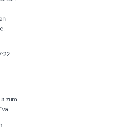
ten
e.
7:22
eut zum
Eva.
n