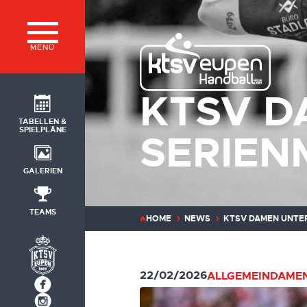
MENÜ
KTSV D
TABELLEN &
SPIELPLÄNE
SERIEN
GALERIEN
TEAMS
HOME
NEWS
KTSV DAMEN UNTER
22/02/2026
ALLGEMEIN
DAMEN