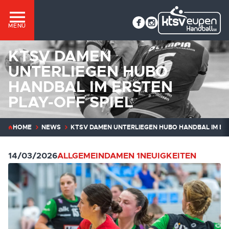
MENÜ
KTSV DAMEN
UNTERLIEGEN HUBO
HANDBAL IM ERSTEN
PLAY-OFF SPIEL
HOME
NEWS
KTSV DAMEN UNTERLIEGEN HUBO HANDBAL IM ERS
14/03/2026
ALLGEMEIN
DAMEN 1
NEUIGKEITEN