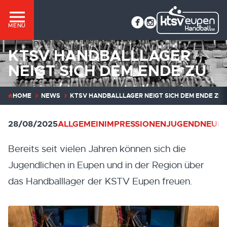
MENÜ
KTSV HANDBALLLAGER
NEIGT SICH DEM ENDE ZU
HOME
NEWS
KTSV HANDBALLLAGER NEIGT SICH DEM ENDE ZU
28/08/2025
ALLGEMEIN
IMPRESSIONEN
JUGEND
NEUIG
Bereits seit vielen Jahren können sich die
Jugendlichen in Eupen und in der Region über
das Handballlager der KSTV Eupen freuen.