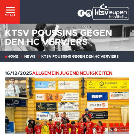
MENÜ
KTSV POUSSINS GEGEN
DEN HC VERVIERS
HOME
NEWS
KTSV POUSSINS GEGEN DEN HC VERVIERS
16/12/2025
ALLGEMEIN
JUGEND
NEUIGKEITEN